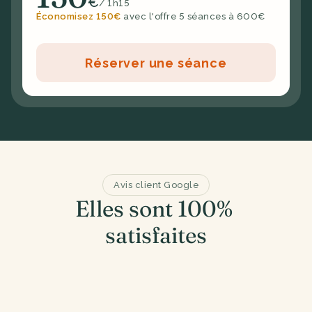
€
/ 1h15
Économisez 150€
avec l'offre 5 séances à 600€
Réserver une séance
Avis client Google
Elles sont 100% 
satisfaites
is la connaissance de Camillle dans le 
J'ai contacté
'un drainage lymphatique, j'ai pris 
de grosse fati