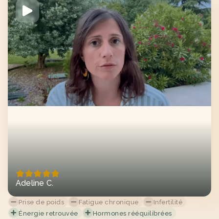
Adeline C.
Prise de poids
Fatigue chronique
Infertilité
Énergie retrouvée
Hormones rééquilibrées